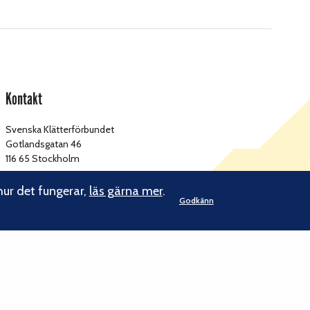
Kontakt
Svenska Klätterförbundet
Gotlandsgatan 46
116 65 Stockholm
kansliet@klatterforbundet.rf.se
E-post:
hur det fungerar,
läs gärna mer
.
Godkänn
Övriga kontaktuppgifter