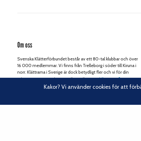
Om oss
Svenska Klätterförbundet består av ett 80-tal klubbar och över
16 000 medlemmar. Vi finns från Trelleborg i söder till Kiruna i
norr. Klättrarna i Sverige är dock betydligt fler och vi för din
Läs om vårt
talan, oavsett om du är medlem eller inte.
Kakor? Vi använder cookies för att förb
hållbarhetsarbete.