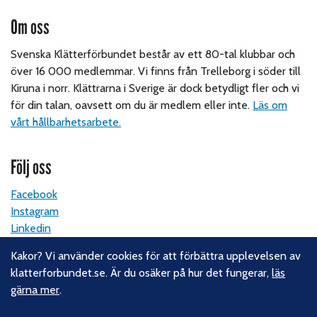
Om oss
Svenska Klätterförbundet består av ett 80-tal klubbar och
över 16 000 medlemmar. Vi finns från Trelleborg i söder till
Kiruna i norr. Klättrarna i Sverige är dock betydligt fler och vi
för din talan, oavsett om du är medlem eller inte.
Läs om
vårt hållbarhetsarbete.
Följ oss
Facebook
Instagram
Linkedin
Nyhetsbrev
Kakor? Vi använder cookies för att förbättra upplevelsen av
klatterforbundet.se. Är du osäker på hur det fungerar,
läs
Kontakt
gärna mer
.