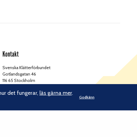
Kontakt
Svenska Klätterförbundet
Gotlandsgatan 46
116 65 Stockholm
hur det fungerar,
läs gärna mer
.
kansliet@klatterforbundet.rf.se
E-post:
Godkänn
Övriga kontaktuppgifter