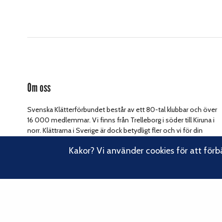
Om oss
Svenska Klätterförbundet består av ett 80-tal klubbar och över
16 000 medlemmar. Vi finns från Trelleborg i söder till Kiruna i
norr. Klättrarna i Sverige är dock betydligt fler och vi för din
Läs om vårt
talan, oavsett om du är medlem eller inte.
Kakor? Vi använder cookies för att förb
hållbarhetsarbete.