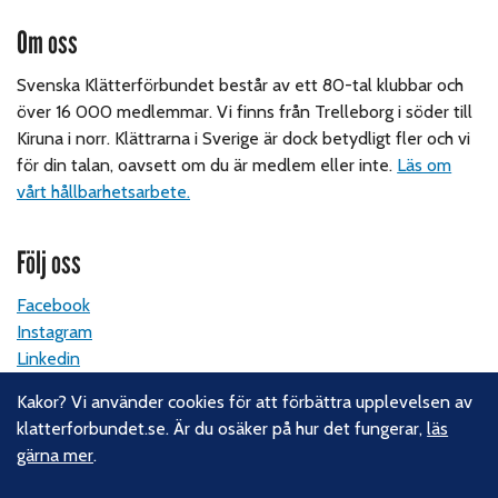
Om oss
Svenska Klätterförbundet består av ett 80-tal klubbar och
över 16 000 medlemmar. Vi finns från Trelleborg i söder till
Kiruna i norr. Klättrarna i Sverige är dock betydligt fler och vi
för din talan, oavsett om du är medlem eller inte.
Läs om
vårt hållbarhetsarbete.
Följ oss
Facebook
Instagram
Linkedin
Nyhetsbrev
Kakor? Vi använder cookies för att förbättra upplevelsen av
klatterforbundet.se. Är du osäker på hur det fungerar,
läs
Kontakt
gärna mer
.