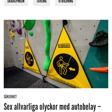
SKIDALPINISM
TÄVLING
UTBILDNING
SÄKERHET
Sex allvarliga olyckor med autobelay –