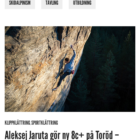
SKIDALPINISM
TÄVLING
UTBILDNING
KLIPPKLÄTTRING
SPORTKLÄTTRING
,
Aleksej Jaruta gör ny 8c+ på Toröd –