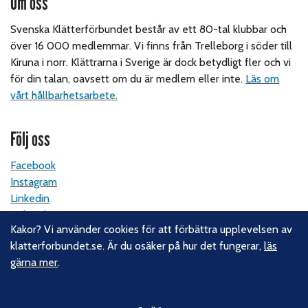
Om oss
Svenska Klätterförbundet består av ett 80-tal klubbar och
över 16 000 medlemmar. Vi finns från Trelleborg i söder till
Kiruna i norr. Klättrarna i Sverige är dock betydligt fler och vi
för din talan, oavsett om du är medlem eller inte.
Läs om
vårt hållbarhetsarbete.
Följ oss
Facebook
Instagram
Linkedin
Nyhetsbrev
Kakor? Vi använder cookies för att förbättra upplevelsen av
klatterforbundet.se. Är du osäker på hur det fungerar,
läs
Kontakt
gärna mer
.
Svenska Klätterförbundet
Gotlandsgatan 46