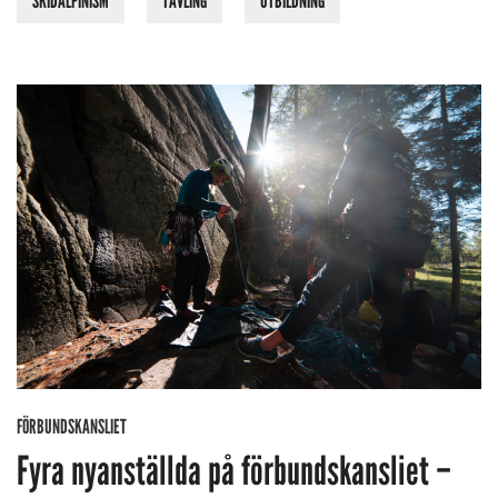
SKIDALPINISM
TÄVLING
UTBILDNING
FÖRBUNDSKANSLIET
Fyra nyanställda på förbundskansliet –