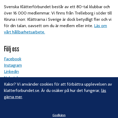
Svenska Klätterförbundet består av ett 80-tal klubbar och
över 16 000 medlemmar. Vi finns från Trelleborg i söder till
Kiruna i norr. Klättrarna i Sverige är dock betydligt fler och vi
för din talan, oavsett om du är medlem eller inte.
Läs om
vårt hållbarhetsarbete.
Följ oss
Facebook
Instagram
Linkedin
Nyhetsbrev
Kakor? Vi använder cookies för att förbättra upplevelsen av
klatterforbundet.se. Är du osäker på hur det fungerar,
läs
Kontakt
gärna mer
.
Svenska Klätterförbundet
Gotlandsgatan 46
Godkänn
116 65 Stockholm