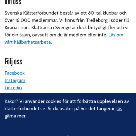
Om oss
Svenska Klätterförbundet består av ett 80-tal klubbar och
över 16 000 medlemmar. Vi finns från Trelleborg i söder till
Kiruna i norr. Klättrarna i Sverige är dock betydligt fler och vi
för din talan, oavsett om du är medlem eller inte.
Läs om
vårt hållbarhetsarbete.
Följ oss
Facebook
Instagram
Linkedin
Nyhetsbrev
Kakor? Vi använder cookies för att förbättra upplevelsen av
klatterforbundet.se. Är du osäker på hur det fungerar,
läs
Kontakt
gärna mer
.
Svenska Klätterförbundet
Gotlandsgatan 46