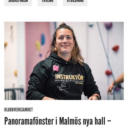
SKIDALPINISM
TÄVLING
UTBILDNING
KLUBBVERKSAMHET
Panoramafönster i Malmös nya hall –