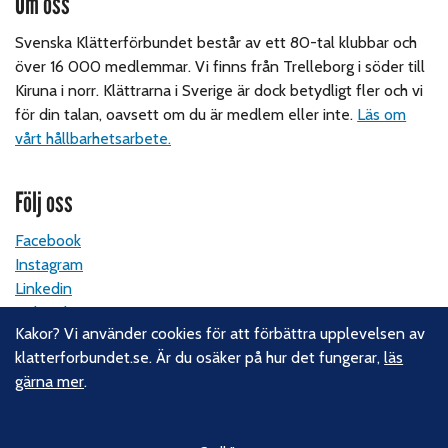
Om oss
Svenska Klätterförbundet består av ett 80-tal klubbar och
över 16 000 medlemmar. Vi finns från Trelleborg i söder till
Kiruna i norr. Klättrarna i Sverige är dock betydligt fler och vi
för din talan, oavsett om du är medlem eller inte.
Läs om
vårt hållbarhetsarbete.
Följ oss
Facebook
Instagram
Linkedin
Nyhetsbrev
Kakor? Vi använder cookies för att förbättra upplevelsen av
klatterforbundet.se. Är du osäker på hur det fungerar,
läs
Kontakt
gärna mer
.
Svenska Klätterförbundet
Gotlandsgatan 46