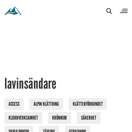
lavinsändare
ACCESS
ALPIN KLÄTTRING
KLÄTTERFÖRBUNDET
KLUBBVERKSAMHET
KRÖNIKOR
SÄKERHET
SKIDALPINISM
TÄVLING
UTBILDNING