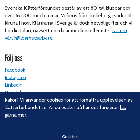
Svenska Klätterförbundet består av ett 80-tal klubbar och
över 16 000 medlemmar. Vi finns från Trelleborg i söder till
Kiruna i norr. Klättrarna i Sverige är dock betydligt fler och vi
för din talan, oavsett om du är medlem eller inte.
Läs om
vårt hållbarhetsarbete.
Följ oss
Facebook
Instagram
Linkedin
Nyhetsbrev
Kakor? Vi använder cookies för att förbättra upplevelsen av
klatterforbundet.se. Är du osäker på hur det fungerar,
läs
Kontakt
gärna mer
.
Svenska Klätterförbundet
Gotlandsgatan 46
Godkänn
116 65 Stockholm