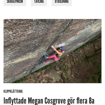
SKIDALPINISM
TÄVLING
UTBILDNING
KLIPPKLÄTTRING
Inflyttade Megan Cosgrove gör flera 8a