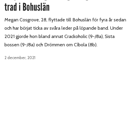
trad i Bohuslän
Megan Cosgrove, 28, flyttade till Bohuslän för fyra år sedan
och har börjat ticka av svåra leder på löpande band. Under
2021 gjorde hon bland annat Crackoholic (9-/8a), Sista
bossen (9-/8a) och Drömmen om Cîbola (8b).
2 december, 2021