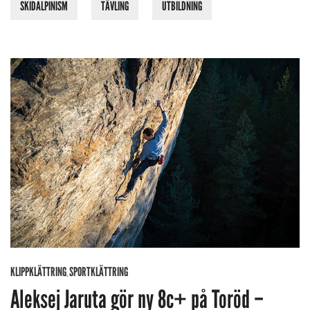
SKIDALPINISM
TÄVLING
UTBILDNING
KLIPPKLÄTTRING
SPORTKLÄTTRING
,
Aleksej Jaruta gör ny 8c+ på Toröd –