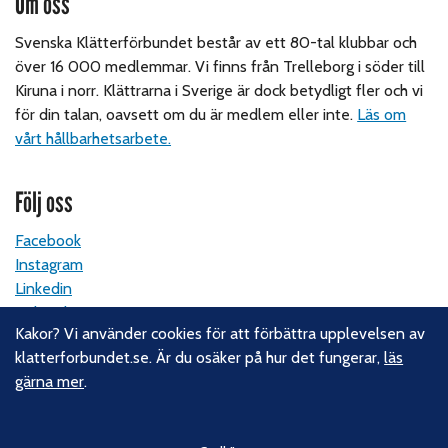
Om oss
Svenska Klätterförbundet består av ett 80-tal klubbar och
över 16 000 medlemmar. Vi finns från Trelleborg i söder till
Kiruna i norr. Klättrarna i Sverige är dock betydligt fler och vi
för din talan, oavsett om du är medlem eller inte.
Läs om
vårt hållbarhetsarbete.
Följ oss
Facebook
Instagram
Linkedin
Nyhetsbrev
Kakor? Vi använder cookies för att förbättra upplevelsen av
klatterforbundet.se. Är du osäker på hur det fungerar,
läs
Kontakt
gärna mer
.
Svenska Klätterförbundet
Gotlandsgatan 46