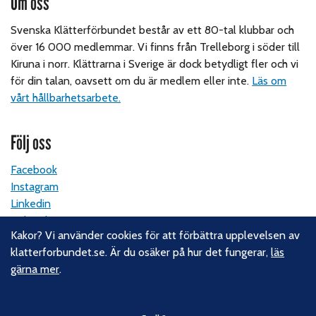
Om oss
Svenska Klätterförbundet består av ett 80-tal klubbar och
över 16 000 medlemmar. Vi finns från Trelleborg i söder till
Kiruna i norr. Klättrarna i Sverige är dock betydligt fler och vi
för din talan, oavsett om du är medlem eller inte.
Läs om
vårt hållbarhetsarbete.
Följ oss
Facebook
Instagram
Linkedin
Nyhetsbrev
Kakor? Vi använder cookies för att förbättra upplevelsen av
klatterforbundet.se. Är du osäker på hur det fungerar,
läs
Kontakt
gärna mer
.
Svenska Klätterförbundet
Gotlandsgatan 46