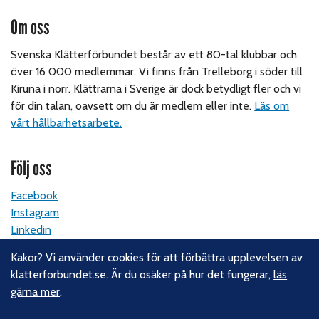
Om oss
Svenska Klätterförbundet består av ett 80-tal klubbar och
över 16 000 medlemmar. Vi finns från Trelleborg i söder till
Kiruna i norr. Klättrarna i Sverige är dock betydligt fler och vi
för din talan, oavsett om du är medlem eller inte.
Läs om
vårt hållbarhetsarbete.
Följ oss
Facebook
Instagram
Linkedin
Nyhetsbrev
Kakor? Vi använder cookies för att förbättra upplevelsen av
klatterforbundet.se. Är du osäker på hur det fungerar,
läs
Kontakt
gärna mer
.