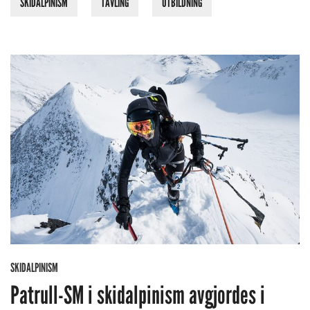
SKIDALPINISM
TÄVLING
UTBILDNING
SKIDALPINISM
Patrull-SM i skidalpinism avgjordes i