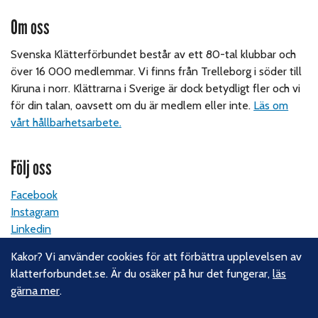
Om oss
Svenska Klätterförbundet består av ett 80-tal klubbar och
över 16 000 medlemmar. Vi finns från Trelleborg i söder till
Kiruna i norr. Klättrarna i Sverige är dock betydligt fler och vi
för din talan, oavsett om du är medlem eller inte.
Läs om
vårt hållbarhetsarbete.
Följ oss
Facebook
Instagram
Linkedin
Nyhetsbrev
Kakor? Vi använder cookies för att förbättra upplevelsen av
klatterforbundet.se. Är du osäker på hur det fungerar,
läs
Kontakt
gärna mer
.