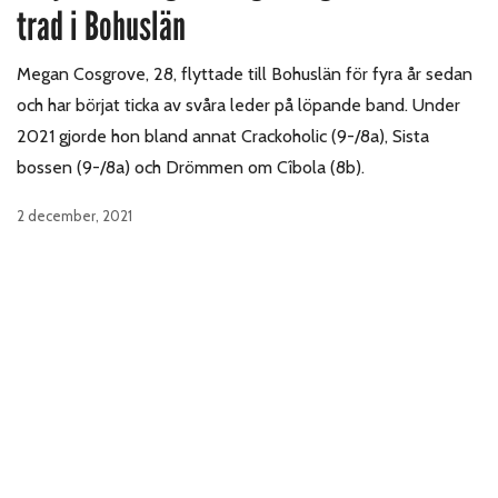
trad i Bohuslän
Megan Cosgrove, 28, flyttade till Bohuslän för fyra år sedan
och har börjat ticka av svåra leder på löpande band. Under
2021 gjorde hon bland annat Crackoholic (9-/8a), Sista
bossen (9-/8a) och Drömmen om Cîbola (8b).
2 december, 2021