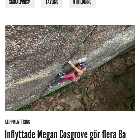
SKIDALPINISM
TÄVLING
UTBILDNING
KLIPPKLÄTTRING
Inflyttade Megan Cosgrove gör flera 8a