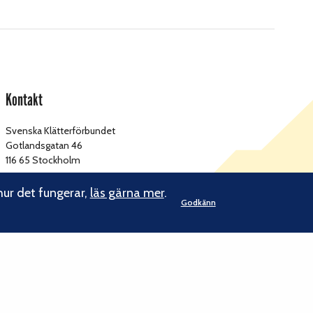
Kontakt
Svenska Klätterförbundet
Gotlandsgatan 46
116 65 Stockholm
kansliet@klatterforbundet.rf.se
E-post:
hur det fungerar,
läs gärna mer
.
Godkänn
Övriga kontaktuppgifter