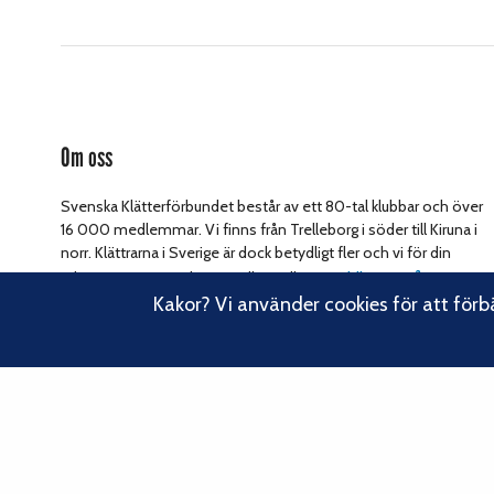
Om oss
Svenska Klätterförbundet består av ett 80-tal klubbar och över
16 000 medlemmar. Vi finns från Trelleborg i söder till Kiruna i
norr. Klättrarna i Sverige är dock betydligt fler och vi för din
Läs om vårt
talan, oavsett om du är medlem eller inte.
Kakor? Vi använder cookies för att förb
hållbarhetsarbete.