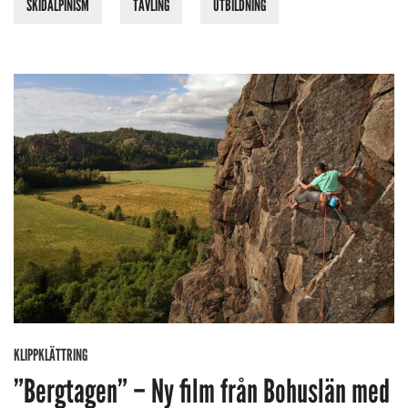
SKIDALPINISM
TÄVLING
UTBILDNING
KLIPPKLÄTTRING
”Bergtagen” – Ny film från Bohuslän med