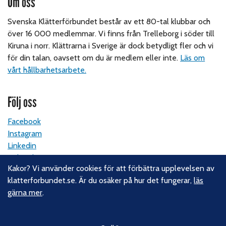
Om oss
Svenska Klätterförbundet består av ett 80-tal klubbar och
över 16 000 medlemmar. Vi finns från Trelleborg i söder till
Kiruna i norr. Klättrarna i Sverige är dock betydligt fler och vi
för din talan, oavsett om du är medlem eller inte.
Läs om
vårt hållbarhetsarbete.
Följ oss
Facebook
Instagram
Linkedin
Nyhetsbrev
Kakor? Vi använder cookies för att förbättra upplevelsen av
klatterforbundet.se. Är du osäker på hur det fungerar,
läs
Kontakt
gärna mer
.
Svenska Klätterförbundet
Gotlandsgatan 46