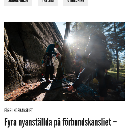
SKIDALPINISM
TÄVLING
UTBILDNING
FÖRBUNDSKANSLIET
Fyra nyanställda på förbundskansliet –