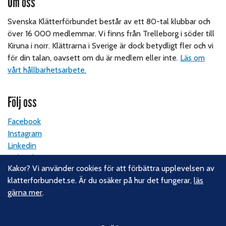
Om oss
Svenska Klätterförbundet består av ett 80-tal klubbar och
över 16 000 medlemmar. Vi finns från Trelleborg i söder till
Kiruna i norr. Klättrarna i Sverige är dock betydligt fler och vi
för din talan, oavsett om du är medlem eller inte.
Läs om
vårt hållbarhetsarbete.
Följ oss
Facebook
Instagram
Linkedin
Nyhetsbrev
Kakor? Vi använder cookies för att förbättra upplevelsen av
klatterforbundet.se. Är du osäker på hur det fungerar,
läs
Kontakt
gärna mer
.
Svenska Klätterförbundet
Gotlandsgatan 46