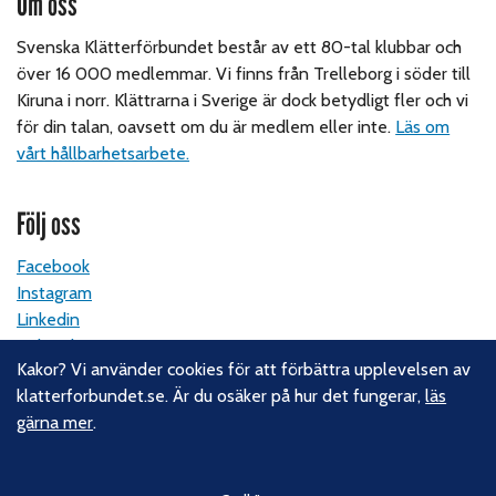
Om oss
Svenska Klätterförbundet består av ett 80-tal klubbar och
över 16 000 medlemmar. Vi finns från Trelleborg i söder till
Kiruna i norr. Klättrarna i Sverige är dock betydligt fler och vi
för din talan, oavsett om du är medlem eller inte.
Läs om
vårt hållbarhetsarbete.
Följ oss
Facebook
Instagram
Linkedin
Nyhetsbrev
Kakor? Vi använder cookies för att förbättra upplevelsen av
klatterforbundet.se. Är du osäker på hur det fungerar,
läs
Kontakt
gärna mer
.
Svenska Klätterförbundet
Gotlandsgatan 46