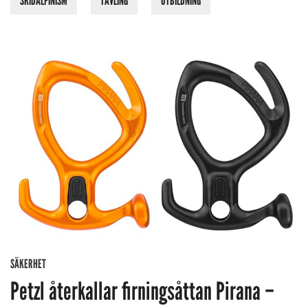
SKIDALPINISM
TÄVLING
UTBILDNING
SÄKERHET
Petzl återkallar firningsåttan Pirana –