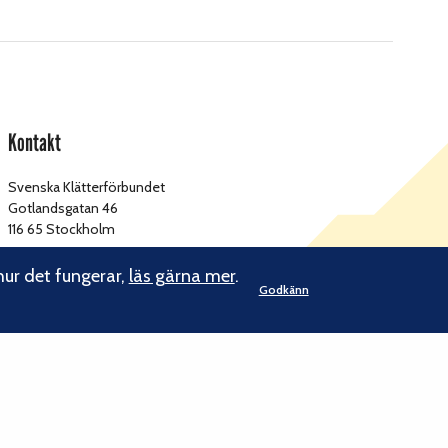
Kontakt
Svenska Klätterförbundet
Gotlandsgatan 46
116 65 Stockholm
kansliet@klatterforbundet.rf.se
E-post:
hur det fungerar,
läs gärna mer
.
Godkänn
Övriga kontaktuppgifter