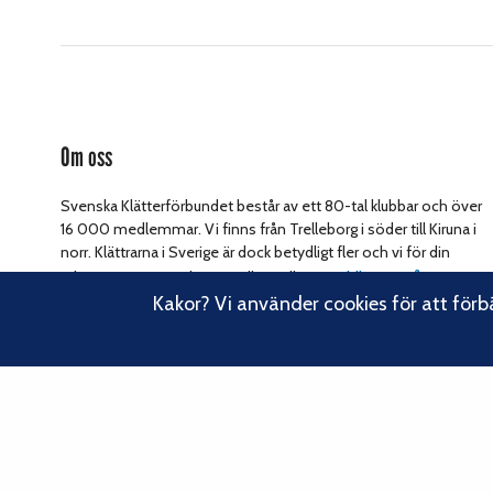
Om oss
Svenska Klätterförbundet består av ett 80-tal klubbar och över
16 000 medlemmar. Vi finns från Trelleborg i söder till Kiruna i
norr. Klättrarna i Sverige är dock betydligt fler och vi för din
Läs om vårt
talan, oavsett om du är medlem eller inte.
Kakor? Vi använder cookies för att förb
hållbarhetsarbete.