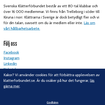
Svenska Klätterförbundet består av ett 80-tal klubbar och
över 16 000 medlemmar. Vi finns från Trelleborg i söder till
Kiruna i norr. Klättrarna i Sverige är dock betydligt fler och vi
för din talan, oavsett om du är medlem eller inte.
Läs om
vårt hållbarhetsarbete.
Följ oss
Facebook
Instagram
Linkedin
Nyhetsbrev
Kakor? Vi använder cookies för att förbättra upplevelsen av
klatterforbundet.se. Är du osäker på hur det fungerar,
läs
Kontakt
gärna mer
.
Svenska Klätterförbundet
Gotlandsgatan 46
Godkänn
116 65 Stockholm