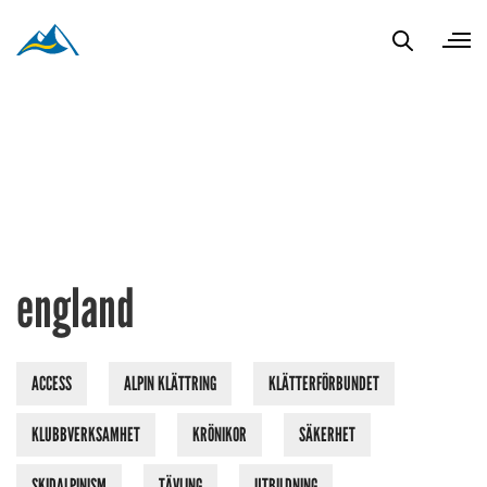
england
ACCESS
ALPIN KLÄTTRING
KLÄTTERFÖRBUNDET
KLUBBVERKSAMHET
KRÖNIKOR
SÄKERHET
SKIDALPINISM
TÄVLING
UTBILDNING