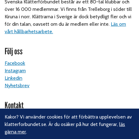
Svenska Klätterförbundet består av ett 80-tal klubbar och
över 16 000 medlemmar. Vi finns från Trelleborg i söder till
Kiruna i norr. Klättrarna i Sverige är dock betydligt fler och vi
för din talan, oavsett om du är medlem eller inte.
Läs om
vårt hållbarhetsarbete.
Följ oss
Facebook
Instagram
Linkedin
Nyhetsbrev
Kontakt
Kakor? Vi använder cookies för att förbättra upplevelsen av
Svenska Klätterförbundet
klatterforbundet.se. Är du osäker på hur det fungerar,
läs
Gotlandsgatan 46
gärna mer
.
116 65 Stockholm