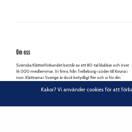
Om oss
Svenska Klätterförbundet består av ett 80-tal klubbar och över
16 000 medlemmar. Vi finns från Trelleborg i söder till Kiruna i
norr. Klättrarna i Sverige är dock betydligt fler och vi för din
Läs om vårt
talan, oavsett om du är medlem eller inte.
Kakor? Vi använder cookies för att förb
hållbarhetsarbete.