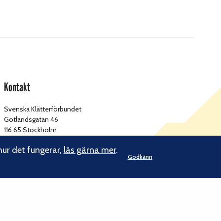
Kontakt
Svenska Klätterförbundet
Gotlandsgatan 46
116 65 Stockholm
hur det fungerar,
läs gärna mer
.
kansliet@klatterforbundet.rf.se
E-post:
Godkänn
Övriga kontaktuppgifter