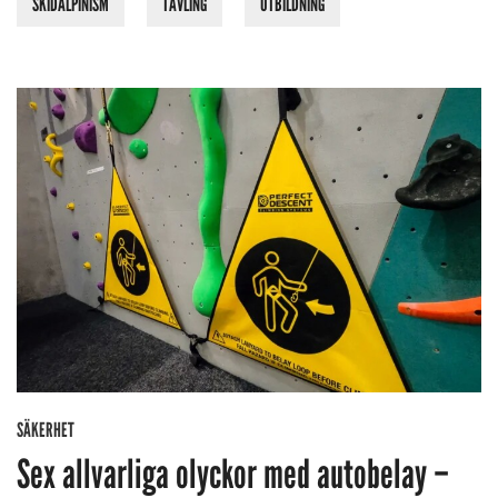
SKIDALPINISM
TÄVLING
UTBILDNING
SÄKERHET
Sex allvarliga olyckor med autobelay –