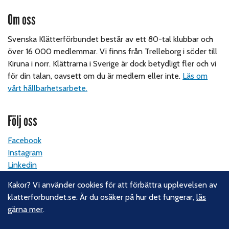
Om oss
Svenska Klätterförbundet består av ett 80-tal klubbar och
över 16 000 medlemmar. Vi finns från Trelleborg i söder till
Kiruna i norr. Klättrarna i Sverige är dock betydligt fler och vi
för din talan, oavsett om du är medlem eller inte.
Läs om
vårt hållbarhetsarbete.
Följ oss
Facebook
Instagram
Linkedin
Nyhetsbrev
Kakor? Vi använder cookies för att förbättra upplevelsen av
klatterforbundet.se. Är du osäker på hur det fungerar,
läs
Kontakt
gärna mer
.