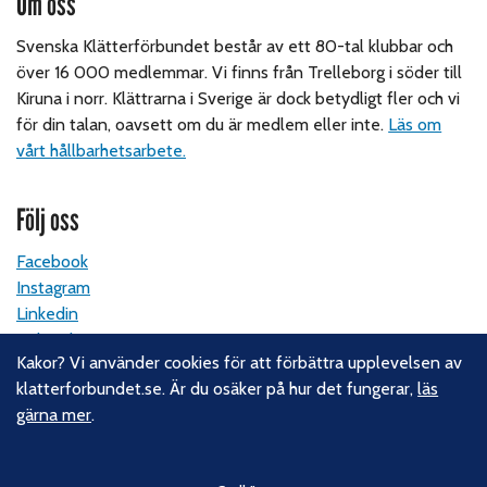
Om oss
Svenska Klätterförbundet består av ett 80-tal klubbar och
över 16 000 medlemmar. Vi finns från Trelleborg i söder till
Kiruna i norr. Klättrarna i Sverige är dock betydligt fler och vi
för din talan, oavsett om du är medlem eller inte.
Läs om
vårt hållbarhetsarbete.
Följ oss
Facebook
Instagram
Linkedin
Nyhetsbrev
Kakor? Vi använder cookies för att förbättra upplevelsen av
klatterforbundet.se. Är du osäker på hur det fungerar,
läs
Kontakt
gärna mer
.
Svenska Klätterförbundet
Gotlandsgatan 46