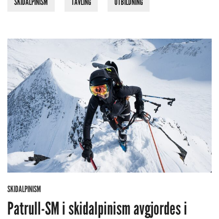
SKIDALPINISM
TÄVLING
UTBILDNING
SKIDALPINISM
Patrull-SM i skidalpinism avgjordes i