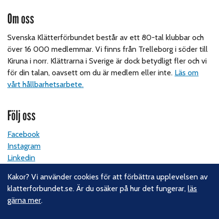
Om oss
Svenska Klätterförbundet består av ett 80-tal klubbar och
över 16 000 medlemmar. Vi finns från Trelleborg i söder till
Kiruna i norr. Klättrarna i Sverige är dock betydligt fler och vi
för din talan, oavsett om du är medlem eller inte.
Läs om
vårt hållbarhetsarbete.
Följ oss
Facebook
Instagram
Linkedin
Nyhetsbrev
Kakor? Vi använder cookies för att förbättra upplevelsen av
klatterforbundet.se. Är du osäker på hur det fungerar,
läs
Kontakt
gärna mer
.