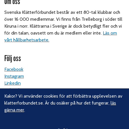
Om oss
Svenska Klätterförbundet består av ett 80-tal klubbar och
över 16 000 medlemmar. Vi finns från Trelleborg i söder till
Kiruna i norr. Klättrarna i Sverige är dock betydligt fler och vi
för din talan, oavsett om du är medlem eller inte.
Läs om
vårt hållbarhetsarbete.
Följ oss
Facebook
Instagram
Linkedin
Nyhetsbrev
Kakor? Vi använder cookies för att förbättra upplevelsen av
klatterforbundet.se. Är du osäker på hur det fungerar,
läs
Kontakt
gärna mer
.
Svenska Klätterförbundet
Gotlandsgatan 46