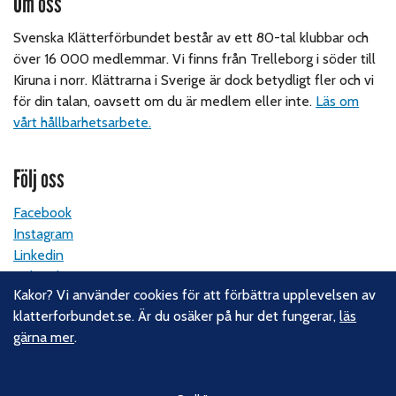
Om oss
Svenska Klätterförbundet består av ett 80-tal klubbar och
över 16 000 medlemmar. Vi finns från Trelleborg i söder till
Kiruna i norr. Klättrarna i Sverige är dock betydligt fler och vi
för din talan, oavsett om du är medlem eller inte.
Läs om
vårt hållbarhetsarbete.
Följ oss
Facebook
Instagram
Linkedin
Nyhetsbrev
Kakor? Vi använder cookies för att förbättra upplevelsen av
klatterforbundet.se. Är du osäker på hur det fungerar,
läs
Kontakt
gärna mer
.
Svenska Klätterförbundet
Gotlandsgatan 46