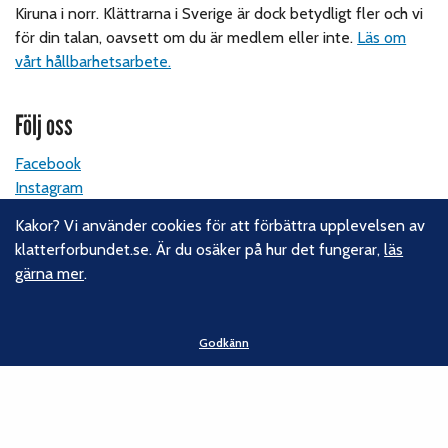
Kiruna i norr. Klättrarna i Sverige är dock betydligt fler och vi
för din talan, oavsett om du är medlem eller inte.
Läs om
vårt hållbarhetsarbete.
Följ oss
Facebook
Instagram
Linkedin
Kakor? Vi använder cookies för att förbättra upplevelsen av
Nyhetsbrev
klatterforbundet.se. Är du osäker på hur det fungerar,
läs
gärna mer
.
Kontakt
Svenska Klätterförbundet
Godkänn
Gotlandsgatan 46
116 65 Stockholm
E-post:
kansliet@klatterforbundet.rf.se