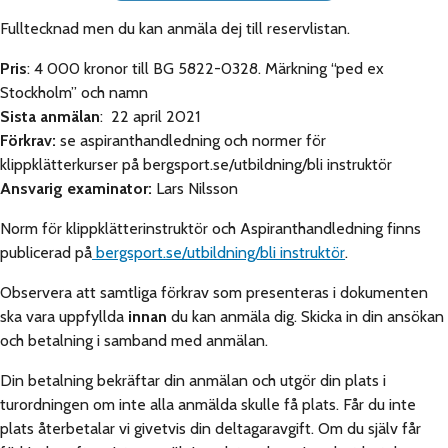
Fulltecknad men du kan anmäla dej till reservlistan.
Pris
: 4 000 kronor till BG 5822-0328. Märkning “ped ex
Stockholm” och namn
Sista anmälan
: 22 april 2021
Förkrav:
se aspiranthandledning och normer för
klippklätterkurser på bergsport.se/utbildning/bli instruktör
Ansvarig examinator:
Lars Nilsson
Norm för klippklätterinstruktör och Aspiranthandledning finns
publicerad på
bergsport.se/utbildning/bli instruktör
.
Observera att samtliga förkrav som presenteras i dokumenten
ska vara uppfyllda
innan
du kan anmäla dig. Skicka in din ansökan
och betalning i samband med anmälan.
Din betalning bekräftar din anmälan och utgör din plats i
turordningen om inte alla anmälda skulle få plats. Får du inte
plats återbetalar vi givetvis din deltagaravgift. Om du själv får