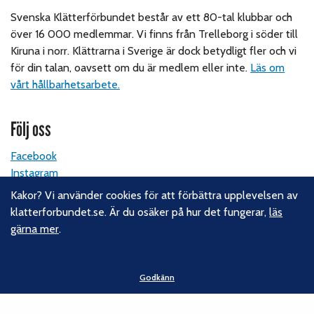
Svenska Klätterförbundet består av ett 80-tal klubbar och
över 16 000 medlemmar. Vi finns från Trelleborg i söder till
Kiruna i norr. Klättrarna i Sverige är dock betydligt fler och vi
för din talan, oavsett om du är medlem eller inte.
Läs om
vårt hållbarhetsarbete.
Följ oss
Facebook
Instagram
Linkedin
Kakor? Vi använder cookies för att förbättra upplevelsen av
Nyhetsbrev
klatterforbundet.se. Är du osäker på hur det fungerar,
läs
gärna mer
.
Kontakt
Svenska Klätterförbundet
Godkänn
Gotlandsgatan 46
116 65 Stockholm