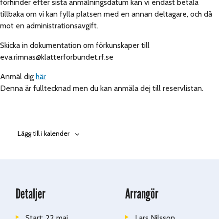
förhinder efter sista anmälningsdatum kan vi endast betala
tillbaka om vi kan fylla platsen med en annan deltagare, och då
mot en administrationsavgift.
Skicka in dokumentation om förkunskaper till
eva.rimnas@klatterforbundet.rf.se
Anmäl dig
här
Denna är fulltecknad men du kan anmäla dej till reservlistan.
Lägg till i kalender
Detaljer
Arrangör
Start:
22 maj,
Lars Nilsson