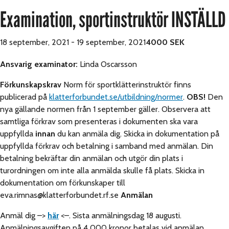
Examination, sportinstruktör INSTÄLLD
18 september, 2021
-
19 september, 2021
4000 SEK
Ansvarig examinator:
Linda Oscarsson
Förkunskapskrav
Norm för sportklätterinstruktör finns
publicerad på
klatterforbundet.se/utbildning/normer
.
OBS!
Den
nya gällande normen från 1 september gäller. Observera att
samtliga förkrav som presenteras i dokumenten ska vara
uppfyllda
innan
du kan anmäla dig. Skicka in dokumentation på
uppfyllda förkrav och betalning i samband med anmälan. Din
betalning bekräftar din anmälan och utgör din plats i
turordningen om inte alla anmälda skulle få plats. Skicka in
dokumentation om förkunskaper till
eva.rimnas@klatterforbundet.rf.se
Anmälan
Anmäl dig –>
här
<–. Sista anmälningsdag 18 augusti.
Anmälningsavgiften på 4 000 kronor betalas vid anmälan.