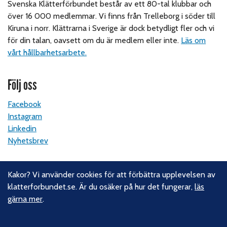
Svenska Klätterförbundet består av ett 80-tal klubbar och
över 16 000 medlemmar. Vi finns från Trelleborg i söder till
Kiruna i norr. Klättrarna i Sverige är dock betydligt fler och vi
för din talan, oavsett om du är medlem eller inte.
Läs om
vårt hållbarhetsarbete.
Följ oss
Facebook
Instagram
Linkedin
Nyhetsbrev
Kontakt
Kakor? Vi använder cookies för att förbättra upplevelsen av
klatterforbundet.se. Är du osäker på hur det fungerar,
läs
Svenska Klätterförbundet
gärna mer
.
Gotlandsgatan 46
116 65 Stockholm