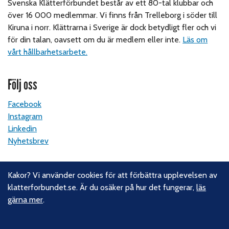
Svenska Klätterförbundet består av ett 80-tal klubbar och
över 16 000 medlemmar. Vi finns från Trelleborg i söder till
Kiruna i norr. Klättrarna i Sverige är dock betydligt fler och vi
för din talan, oavsett om du är medlem eller inte.
Läs om
vårt hållbarhetsarbete.
Följ oss
Facebook
Instagram
Linkedin
Nyhetsbrev
Kontakt
Kakor? Vi använder cookies för att förbättra upplevelsen av
klatterforbundet.se. Är du osäker på hur det fungerar,
läs
Svenska Klätterförbundet
gärna mer
.
Gotlandsgatan 46
116 65 Stockholm