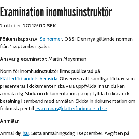
Examination inomhusinstruktör
2 oktober, 2021
2500 SEK
Förkunskapskrav:
Se normer
.
OBS!
Den nya gällande normen
från 1 september gäller.
Ansvarig examinator:
Martin Meyerman
Norm för inomhusinstruktör finns publicerad på
Klätterförbundets hemsida
. Observera att samtliga förkrav som
presenteras i dokumenten ska vara uppfyllda
innan
du kan
anmäla dig. Skicka in dokumentation på uppfyllda förkrav och
betalning i samband med anmälan. Skicka in dokumentation om
förkunskaper till
eva.rimnas@klatterforbundet.rf.se
.
Anmälan
Anmäl dig
här
. Sista anmälningsdag 1 september. Avgiften på