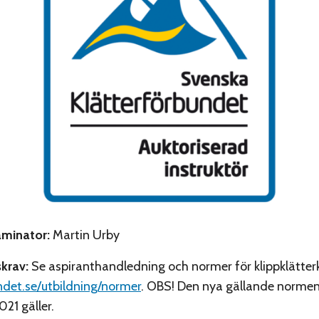
aminator:
Martin Urby
krav:
Se aspiranthandledning och normer för klippklätter
ndet.se/utbildning/normer
. OBS! Den nya gällande normen
21 gäller.