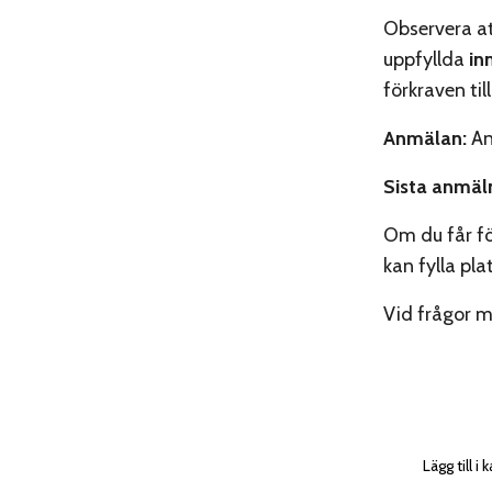
Observera a
uppfyllda
in
förkraven til
Anmälan:
An
Sista anmäl
Om du får fö
kan fylla pl
Vid frågor m
Lägg till i