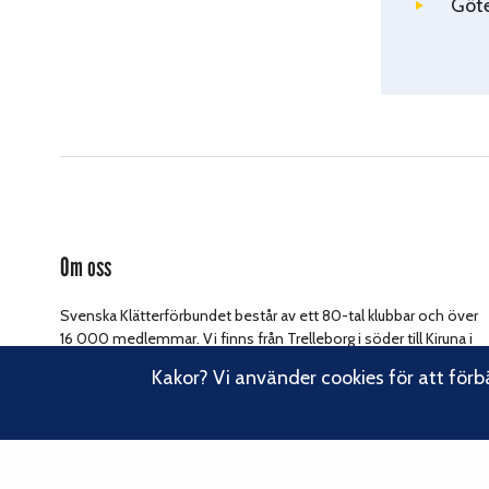
Göt
Om oss
Svenska Klätterförbundet består av ett 80-tal klubbar och över
16 000 medlemmar. Vi finns från Trelleborg i söder till Kiruna i
norr. Klättrarna i Sverige är dock betydligt fler och vi för din
Kakor? Vi använder cookies för att förb
Läs om vårt
talan, oavsett om du är medlem eller inte.
hållbarhetsarbete.