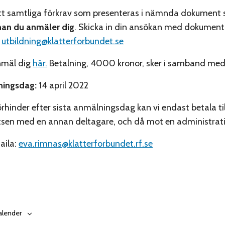
tt samtliga förkrav som presenteras i nämnda dokument 
nan
du anmäler dig
. Skicka in din ansökan med dokument
l
utbildning@klatterforbundet.se
mäl dig
här.
Betalning, 4000 kronor, sker i samband me
ningsdag:
14 april 2022
rhinder efter sista anmälningsdag kan vi endast betala ti
atsen med en annan deltagare, och då mot en administrati
aila:
eva.rimnas@klatterforbundet.rf.se
 kalender