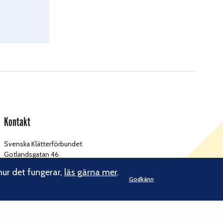
Kontakt
Svenska Klätterförbundet
Gotlandsgatan 46
116 65 Stockholm
hur det fungerar,
läs gärna mer
.
Godkänn
kansliet@klatterforbundet.rf.se
E-post:
Övriga kontaktuppgifter