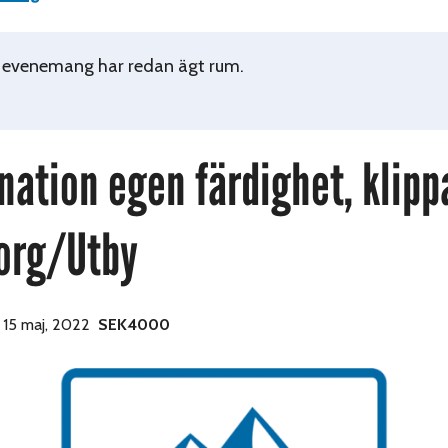
 evenemang har redan ägt rum.
ation egen färdighet, klippa
org/Utby
-
15 maj, 2022
SEK4000