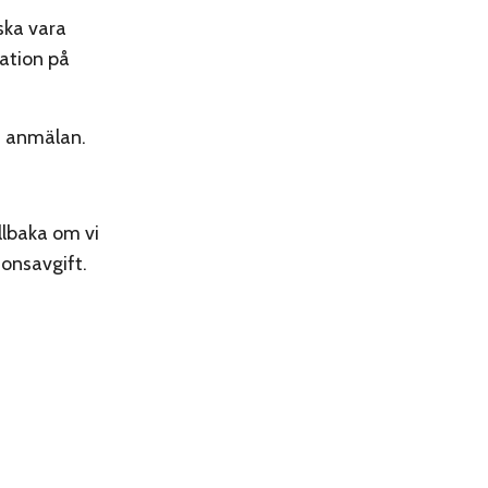
ska vara
ation på
d anmälan.
llbaka om vi
onsavgift.