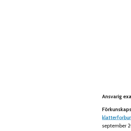
Ansvarig ex
Förkunskaps
klatterforbu
september 20