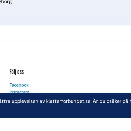
eborg
Följ oss
Facebook
Instagram
Linkedin
ättra upplevelsen av klatterforbundet.se. Är du osäker på 
Nyhetsbrev