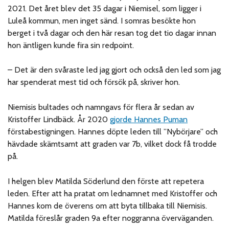
2021. Det året blev det 35 dagar i Niemisel, som ligger i
Luleå kommun, men inget sänd. I somras besökte hon
berget i två dagar och den här resan tog det tio dagar innan
hon äntligen kunde fira sin redpoint.
– Det är den svåraste led jag gjort och också den led som jag
har spenderat mest tid och försök på, skriver hon.
Niemisis bultades och namngavs för flera år sedan av
Kristoffer Lindbäck. År 2020
gjorde Hannes Puman
förstabestigningen. Hannes döpte leden till ”Nybörjare” och
hävdade skämtsamt att graden var 7b, vilket dock få trodde
på.
I helgen blev Matilda Söderlund den förste att repetera
leden. Efter att ha pratat om lednamnet med Kristoffer och
Hannes kom de överens om att byta tillbaka till Niemisis.
Matilda föreslår graden 9a efter noggranna överväganden.