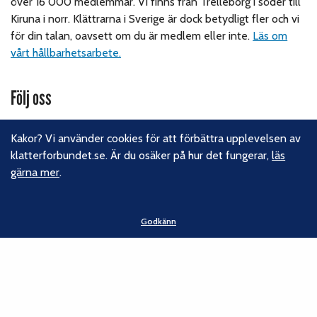
över 16 000 medlemmar. Vi finns från Trelleborg i söder till
Kiruna i norr. Klättrarna i Sverige är dock betydligt fler och vi
för din talan, oavsett om du är medlem eller inte.
Läs om
vårt hållbarhetsarbete.
Följ oss
Facebook
Kakor? Vi använder cookies för att förbättra upplevelsen av
Instagram
klatterforbundet.se. Är du osäker på hur det fungerar,
läs
Linkedin
gärna mer
.
Nyhetsbrev
Kontakt
Godkänn
Svenska Klätterförbundet
Gotlandsgatan 46
116 65 Stockholm
E-post:
kansliet@klatterforbundet.rf.se