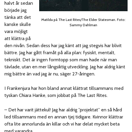
halvt år sedan
började jag
tänka att det
Matilda på The Last Rites/The Elder Statesman. Foto:
kanske skulle
Sammy Dahlman
vara möjligt
att klättra på
den nivån. Sedan dess har jag känt att jag stegvis har blivit
bättre. Jag har gått framåt på alla plan: fysiskt, mentalt,
tekniskt. Det är ingen formtopp som man hade när man
tävlade, utan en mer långsiktig utveckling. Jag har aldrig känt
mig bättre än vad jag är nu, säger 27-åringen.
I Frankenjura har hon bland annat klättrat tillsammans med
tyskan Chiara Hanke, som jobbat på The Last Rites.
– Det har varit jättekul! Jag har aldrig ”projektat” en så hård
led tillsammans med en annan tjej tidigare. Kvinnor klättrar
ofta lite annorlunda än killar och vi har delat mycket beta
med varandra.