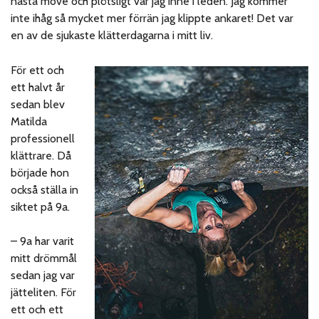
nästa move och plötsligt var jag inne i leden. Jag kommer
inte ihåg så mycket mer förrän jag klippte ankaret! Det var
en av de sjukaste klätterdagarna i mitt liv.
För ett och
ett halvt år
sedan blev
Matilda
professionell
klättrare. Då
började hon
också ställa in
siktet på 9a.
– 9a har varit
mitt drömmål
sedan jag var
jätteliten. För
ett och ett