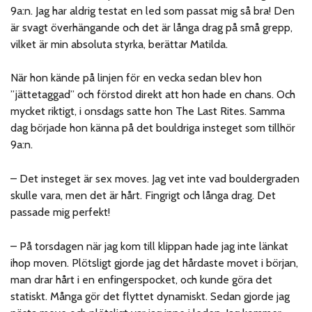
9a:n. Jag har aldrig testat en led som passat mig så bra! Den
är svagt överhängande och det är långa drag på små grepp,
vilket är min absoluta styrka, berättar Matilda.
När hon kände på linjen för en vecka sedan blev hon
”jättetaggad” och förstod direkt att hon hade en chans. Och
mycket riktigt, i onsdags satte hon The Last Rites. Samma
dag började hon känna på det bouldriga insteget som tillhör
9a:n.
– Det insteget är sex moves. Jag vet inte vad bouldergraden
skulle vara, men det är hårt. Fingrigt och långa drag. Det
passade mig perfekt!
– På torsdagen när jag kom till klippan hade jag inte länkat
ihop moven. Plötsligt gjorde jag det hårdaste movet i början,
man drar hårt i en enfingerspocket, och kunde göra det
statiskt. Många gör det flyttet dynamiskt. Sedan gjorde jag