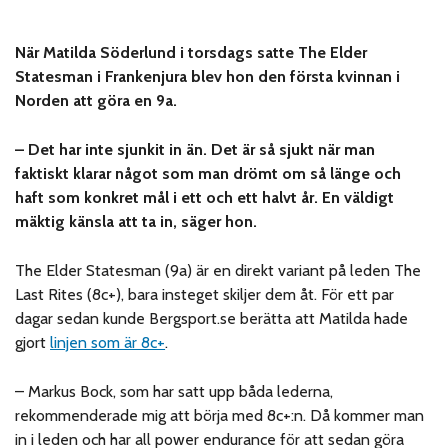
När Matilda Söderlund i torsdags satte The Elder
Statesman i Frankenjura blev hon den första kvinnan i
Norden att göra en 9a.
– Det har inte sjunkit in än. Det är så sjukt när man
faktiskt klarar något som man drömt om så länge och
haft som konkret mål i ett och ett halvt år. En väldigt
mäktig känsla att ta in, säger hon.
The Elder Statesman (9a) är en direkt variant på leden The
Last Rites (8c+), bara insteget skiljer dem åt. För ett par
dagar sedan kunde Bergsport.se berätta att Matilda hade
gjort
linjen som är 8c+
.
– Markus Bock, som har satt upp båda lederna,
rekommenderade mig att börja med 8c+:n. Då kommer man
in i leden och har all power endurance för att sedan göra