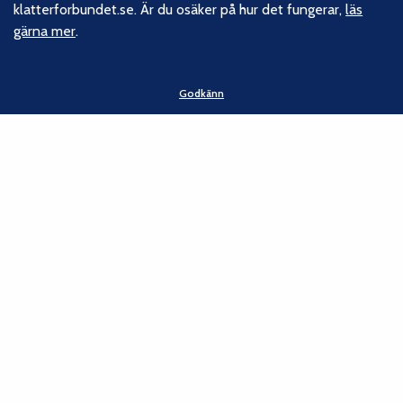
klatterforbundet.se. Är du osäker på hur det fungerar,
läs
gärna mer
.
Godkänn
Om oss
Svenska Klätterförbundet består av ett 80-tal klubbar och