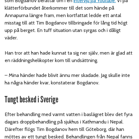
som Bogdanov berättar om i en
intervju på Youtube.
Vi på
klätterförbundet återkommer till det som hände på
Annapurna längre fram, men kortfattat ledde ett antal
misstag till att Tim Bogdanov tillbringade för lång tid högt
upp på berget. En tuff situation utan syrgas och i dåligt
väder.
Han tror att han hade kunnat ta sig ner själv, men är glad att
en räddningshelikopter kom till undsättning.
– Mina händer hade blivit ännu mer skadade. Jag skulle inte
ha några händer kvar, konstaterar Bogdanov.
Tungt besked i Sverige
Efter behandling med varmt vatten i baslägret blev det fyra
dagars droppbehandling på sjukhus i Kathmandu i Nepal.
Därefter flögs Tim Bogdanov hem till Göteborg, där han
möttes av ett tungt besked. Behandlingen från Nepal fanns