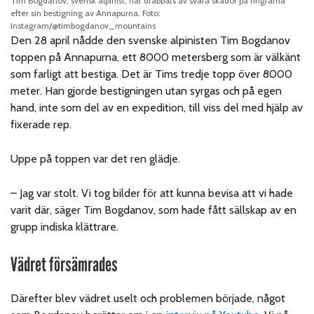
Tim Bogdanov, svensk alpinist, har drabbats av svåra skador på fingrarna
efter sin bestigning av Annapurna. Foto:
Instagram/@timbogdanov_mountains
Den 28 april nådde den svenske alpinisten Tim Bogdanov
toppen på Annapurna, ett 8000 metersberg som är välkänt
som farligt att bestiga. Det är Tims tredje topp över 8000
meter. Han gjorde bestigningen utan syrgas och på egen
hand, inte som del av en expedition, till viss del med hjälp av
fixerade rep.
Uppe på toppen var det ren glädje.
– Jag var stolt. Vi tog bilder för att kunna bevisa att vi hade
varit där, säger Tim Bogdanov, som hade fått sällskap av en
grupp indiska klättrare.
Vädret försämrades
Därefter blev vädret uselt och problemen började, något