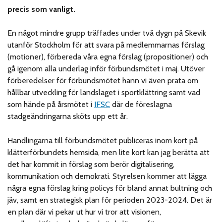
precis som vanligt.
En något mindre grupp träffades under två dygn på Skevik
utanför Stockholm för att svara på medlemmarnas förslag
(motioner), förbereda våra egna förslag (propositioner) och
gå igenom alla underlag inför förbundsmötet i maj. Utöver
förberedelser för förbundsmötet hann vi även prata om
hållbar utveckling för landslaget i sportklättring samt vad
som hände på årsmötet i
IFSC
där de föreslagna
stadgeändringarna sköts upp ett år.
Handlingarna till förbundsmötet publiceras inom kort på
klätterförbundets hemsida, men lite kort kan jag berätta att
det har kommit in förslag som berör digitalisering,
kommunikation och demokrati. Styrelsen kommer att lägga
några egna förslag kring policys för bland annat bultning och
jäv, samt en strategisk plan för perioden 2023-2024. Det är
en plan där vi pekar ut hur vi tror att visionen,