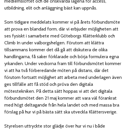
medlemslöftet och de önskvärda lägena för access,
utbildning, elit och anläggning bäst kan uppnås.
Som tidigare meddelats kommer vi på årets förbundsmöte
att prova en blandad form, där vi erbjuder möjligheten att
ses fysiskt i samarbete med Göteborgs Klätterklubb och
Climb In under valborgshelgen. Förutom att klättra
tillsammans kommer det då gå att diskutera de olika
handlingarna, få saker förklarade och börja formulera egna
yrkanden. Under veckorna fram till förbundsmötet kommer
vi att ha två förberedande möten på distans, där det
förutom fortsatt möjlighet att arbeta med underlagen även
ges tillfälle att få stöd och pröva den digitala
mötestekniken. På detta sätt hoppas vi att det digitala
förbundsmötet den 21 maj kommer att vara väl förankrat
med högt deltagande från hela landet och med massa bra
förslag på hur vi på bästa sätt ska utveckla Klättersverige.
Styrelsen uttryckte stor glädje över hur vi nu i både