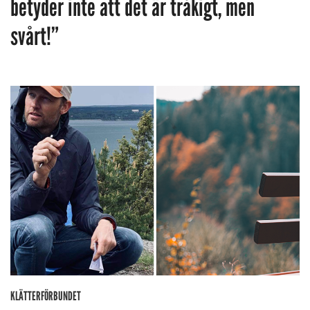
betyder inte att det är tråkigt, men
svårt!”
KLÄTTERFÖRBUNDET