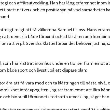
ategi och affärsutveckling. Han har lång erfarenhet inom i
, ett brett nätverk och en positiv syn på vad samarbeten k
rbund.
otroligt roligt att få välkomna Samuel till oss. Hans erfar
 att utveckla både förbund och affär är en unik kombina
 om att vi på Svenska Klätterförbundet behöver just nu, s
 som har klättrat inomhus under en tid, ser fram emot at
om både sport och livsstil på ett djupare plan:
tor ära att få vara med och ta klättringen till nästa nivå, 
ödmjukhet inför uppgiften. Jag ser fram emot att lära kän
e och bidra till förbundets fortsatta utveckling, säger han
r tjänsten som generalsekreterare var stort, med 75 kvalifi