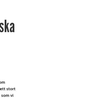
ska
som
ett stort
s som vi