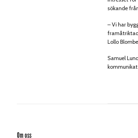
sökande från 
– Vi har byg
framåtriktad
Lollo Blomb
Samuel Lund 
kommunikati
Om oss