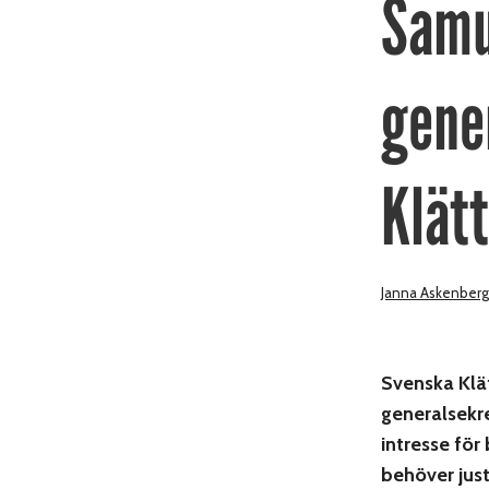
Samu
gene
Klät
Janna Askenberg
Svenska Klät
generalsekre
intresse för
behöver jus