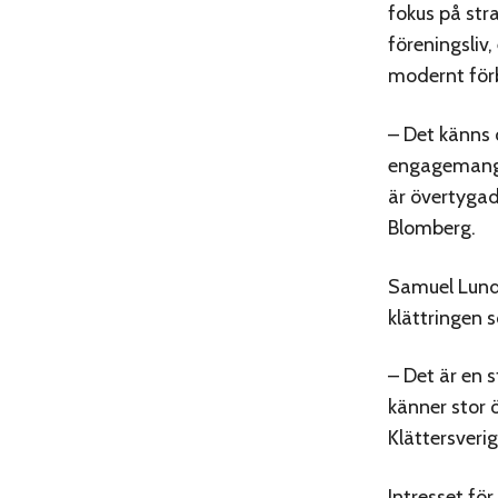
fokus på str
föreningsliv
modernt fö
– Det känns 
engagemang i
är övertygad
Blomberg.
Samuel Lund,
klättringen s
– Det är en s
känner stor 
Klättersverig
Intresset fö