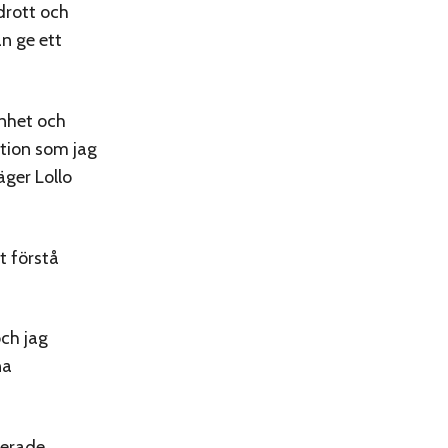
drott och
an ge ett
enhet och
tion som jag
äger Lollo
t förstå
och jag
na
.
cerade