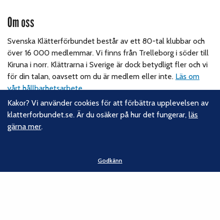
Om oss
Svenska Klätterförbundet består av ett 80-tal klubbar och
över 16 000 medlemmar. Vi finns från Trelleborg i söder till
Kiruna i norr. Klättrarna i Sverige är dock betydligt fler och vi
för din talan, oavsett om du är medlem eller inte.
Läs om
vårt hållbarhetsarbete.
Kakor? Vi använder cookies för att förbättra upplevelsen av
klatterforbundet.se. Är du osäker på hur det fungerar,
läs
Följ oss
gärna mer
.
Facebook
Instagram
Godkänn
Linkedin
Nyhetsbrev
Kontakt