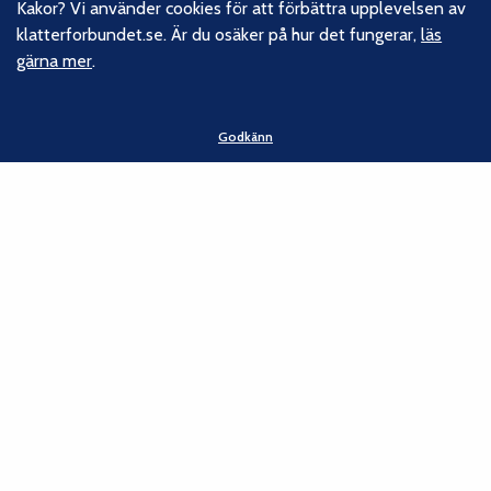
Kakor? Vi använder cookies för att förbättra upplevelsen av
klatterforbundet.se. Är du osäker på hur det fungerar,
läs
gärna mer
.
Godkänn
Om oss
Svenska Klätterförbundet består av ett 80-tal klubbar och
över 16 000 medlemmar. Vi finns från Trelleborg i söder till
Kiruna i norr. Klättrarna i Sverige är dock betydligt fler och vi
för din talan, oavsett om du är medlem eller inte.
Läs om