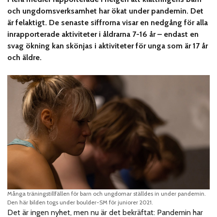
och ungdomsverksamhet har ökat under pandemin. Det
är felaktigt. De senaste siffrorna visar en nedgång för alla
inrapporterade aktiviteter i åldrarna 7-16 år
– endast en
svag ökning kan skönjas i aktiviteter för unga som är 17 år
och äldre.
Många träningstillfällen för barn och ungdomar ställdes in under pandemin.
Den här bilden togs under boulder-SM för juniorer 2021.
Det är ingen nyhet, men nu är det bekräftat: Pandemin har