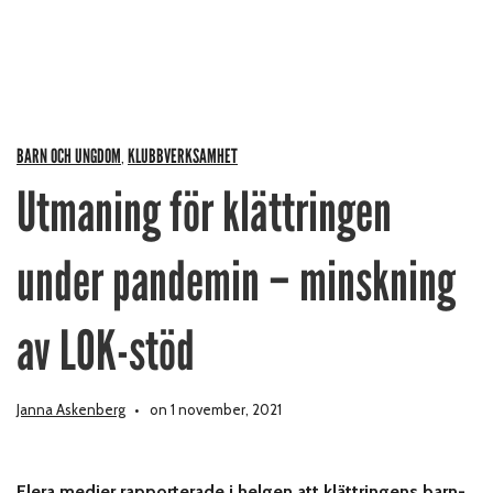
BARN OCH UNGDOM
KLUBBVERKSAMHET
,
Utmaning för klättringen
under pandemin – minskning
av LOK-stöd
Janna Askenberg
on 1 november, 2021
Flera medier rapporterade i helgen att klättringens barn-