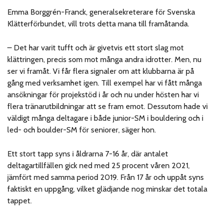
Emma Borggrén-Franck, generalsekreterare för Svenska
Klätterförbundet, vill trots detta mana till framåtanda.
– Det har varit tufft och är givetvis ett stort slag mot
klättringen, precis som mot många andra idrotter. Men, nu
ser vi framåt. Vi får flera signaler om att klubbarna är på
gång med verksamhet igen. Till exempel har vi fått många
ansökningar för projekstöd i år och nu under hösten har vi
flera tränarutbildningar att se fram emot. Dessutom hade vi
väldigt många deltagare i både junior-SM i bouldering och i
led- och boulder-SM för seniorer, säger hon.
Ett stort tapp syns i åldrarna 7-16 år, där antalet
deltagartillfällen gick ned med 25 procent våren 2021,
jämfört med samma period 2019. Från 17 år och uppåt syns
faktiskt en uppgång, vilket glädjande nog minskar det totala
tappet.