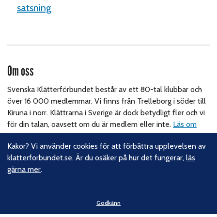
satsning
Om oss
Svenska Klätterförbundet består av ett 80-tal klubbar och
över 16 000 medlemmar. Vi finns från Trelleborg i söder till
Kiruna i norr. Klättrarna i Sverige är dock betydligt fler och vi
för din talan, oavsett om du är medlem eller inte.
Läs om
vårt hållbarhetsarbete.
Kakor? Vi använder cookies för att förbättra upplevelsen av
klatterforbundet.se. Är du osäker på hur det fungerar,
läs
Följ oss
gärna mer
.
Facebook
Instagram
Godkänn
Linkedin