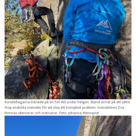
Kursdeltagarna tränade på en hel del under helgen, bland annat på att sätta
ihop enskilda metoder för att lösa ett komplext problem. Instruktören Eva
Rimnäs oberverar och instruerar. Foto: Johanna Wernqvist