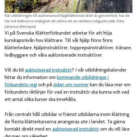
När utbildningen till auktoriserad klippklätterinstruktör är genomförd, har de
här två klättrarna möjlighet att utföra ett av världens roligaste jobb. Foto:
Johanna Wernqvist
Vi på Svenska Klätterförbundet arbetar för att höja
kunskapsnivån hos klättrare. Till vår hjälp finns finns
klätterledare, hjälpinstruktörer, topprepsinstruktörer, tränare,
ledbyggare och våra auktoriserade instruktörer.
Vill du bli
auktoriserad instruktör
? I vår utbildningskalender
hittar du information om
kommande utbildningar i
förbundets regi
och på
sidan om normer
kan du läsa mer om
förbundets riktlinjer för vad en instruktör ska kunna och vad
ett antal olika kurser ska innehålla.
Från centralt håll utbildar vi främst utbildarna inom klättring,
de flesta klätterkurserna arrangeras ute i landet. Ta gärna
kontakt direkt med en
auktoriserad instruktör
om du vill lära
dig mer om säkerhet.