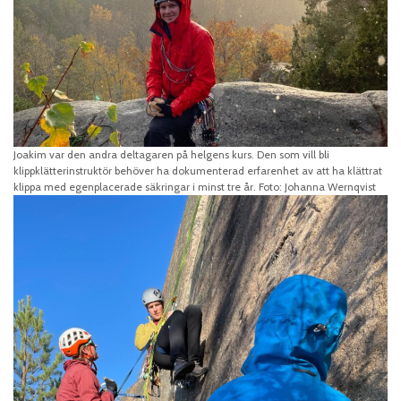
Joakim var den andra deltagaren på helgens kurs. Den som vill bli
klippklätterinstruktör behöver ha dokumenterad erfarenhet av att ha klättrat
klippa med egenplacerade säkringar i minst tre år. Foto: Johanna Wernqvist