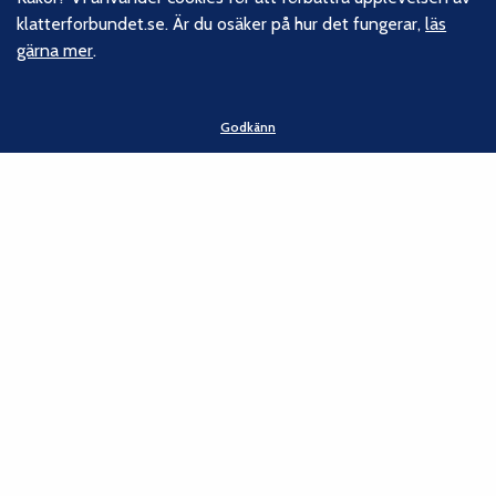
över 16 000 medlemmar. Vi finns från Trelleborg i söder till
klatterforbundet.se. Är du osäker på hur det fungerar,
läs
Kiruna i norr. Klättrarna i Sverige är dock betydligt fler och vi
gärna mer
.
för din talan, oavsett om du är medlem eller inte.
Läs om
vårt hållbarhetsarbete.
Godkänn
Följ oss
Facebook
Instagram
Linkedin
Nyhetsbrev
Kontakt
Svenska Klätterförbundet
Gotlandsgatan 46
116 65 Stockholm