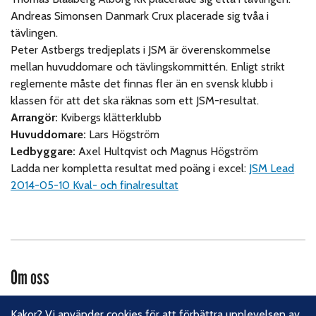
Andreas Simonsen Danmark Crux placerade sig tvåa i
tävlingen.
Peter Astbergs tredjeplats i JSM är överenskommelse
mellan huvuddomare och tävlingskommittén. Enligt strikt
reglemente måste det finnas fler än en svensk klubb i
klassen för att det ska räknas som ett JSM-resultat.
Arrangör:
Kvibergs klätterklubb
Huvuddomare:
Lars Högström
Ledbyggare:
Axel Hultqvist och Magnus Högström
Ladda ner kompletta resultat med poäng i excel:
JSM Lead
2014-05-10 Kval- och finalresultat
Om oss
Svenska Klätterförbundet består av ett 80-tal klubbar och
Kakor? Vi använder cookies för att förbättra upplevelsen av