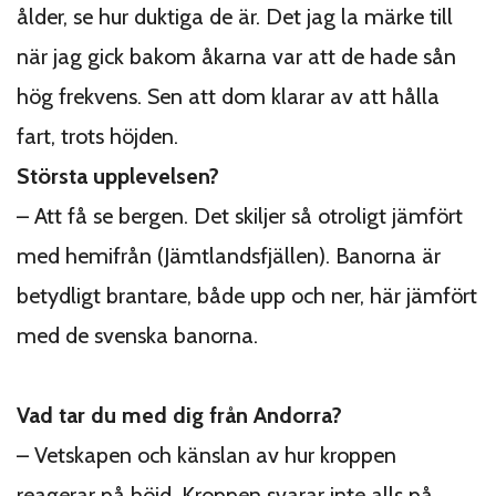
ålder, se hur duktiga de är. Det jag la märke till
när jag gick bakom åkarna var att de hade sån
hög frekvens. Sen att dom klarar av att hålla
fart, trots höjden.
Största upplevelsen?
– Att få se bergen. Det skiljer så otroligt jämfört
med hemifrån (Jämtlandsfjällen). Banorna är
betydligt brantare, både upp och ner, här jämfört
med de svenska banorna.
Vad tar du med dig från Andorra?
– Vetskapen och känslan av hur kroppen
reagerar på höjd. Kroppen svarar inte alls på