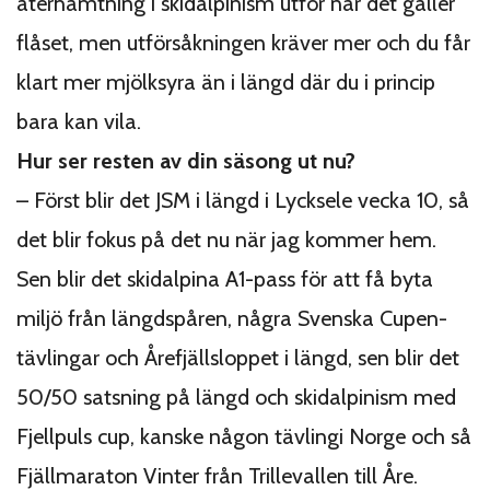
återhämtning i skidalpinism utför när det gäller
flåset, men utförsåkningen kräver mer och du får
klart mer mjölksyra än i längd där du i princip
bara kan vila.
Hur ser resten av din säsong ut nu?
– Först blir det JSM i längd i Lycksele vecka 10, så
det blir fokus på det nu när jag kommer hem.
Sen blir det skidalpina A1-pass för att få byta
miljö från längdspåren, några Svenska Cupen-
tävlingar och Årefjällsloppet i längd, sen blir det
50/50 satsning på längd och skidalpinism med
Fjellpuls cup, kanske någon tävlingi Norge och så
Fjällmaraton Vinter från Trillevallen till Åre.