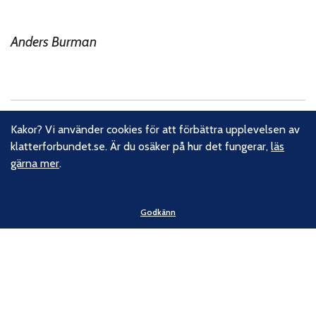
Anders Burman
Kakor? Vi använder cookies för att förbättra upplevelsen av
Om oss
klatterforbundet.se. Är du osäker på hur det fungerar,
läs
gärna mer
.
Svenska Klätterförbundet består av ett 80-tal klubbar och
över 16 000 medlemmar. Vi finns från Trelleborg i söder till
Kiruna i norr. Klättrarna i Sverige är dock betydligt fler och vi
Godkänn
för din talan, oavsett om du är medlem eller inte.
Läs om
vårt hållbarhetsarbete.
Följ oss
Facebook