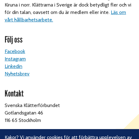
Kiruna i norr. Klättrarna i Sverige är dock betydligt fler och vi
för din talan, oavsett om du är medlem eller inte.
Läs om
vårt hållbarhetsarbete.
Följ oss
Facebook
Instagram
Linkedin
Nyhetsbrev
Kontakt
Svenska Klätterförbundet
Gotlandsgatan 46
116 65 Stockholm
E-post:
kansliet@klatterforbundet.rf.se
Kakor? Vi använder cookies för att förbättra upplevelsen av