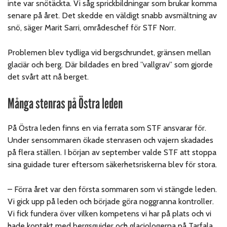
inte var snötäckta. Vi såg sprickbildningar som brukar komma
senare på året. Det skedde en väldigt snabb avsmältning av
snö, säger Marit Sarri, områdeschef för STF Norr.
Problemen blev tydliga vid bergschrundet, gränsen mellan
glaciär och berg. Där bildades en bred ”vallgrav” som gjorde
det svårt att nå berget.
Många stenras på Östra leden
På Östra leden finns en via ferrata som STF ansvarar för.
Under sensommaren ökade stenrasen och vajern skadades
på flera ställen. I början av september valde STF att stoppa
sina guidade turer eftersom säkerhetsriskerna blev för stora.
– Förra året var den första sommaren som vi stängde leden.
Vi gick upp på leden och började göra noggranna kontroller.
Vi fick fundera över vilken kompetens vi har på plats och vi
hade kontakt med bergsguider och glaciologerna på Tarfala