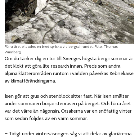
Förra året bildades en bred spricka vid bergschrundet. Foto: Thomas
Winnberg
Om du tänker dig en tur till Sveriges högsta berg i sommar är
det klokt att göra lite research innan. Precis som andra
alpina klätterområden runtom i världen påverkas Kebnekaise
av klimatförändringarna.
Isen gör att grus och stenblock sitter fast. När isen smälter
under sommaren börjar stenrasen på berget. Och förra året
var det värre än någonsin. Orsakerna var en snöfattig vinter
som sedan följdes av en varm sommar.
– Tidigt under vintersäsongen såg vi att delar av glaciärerna