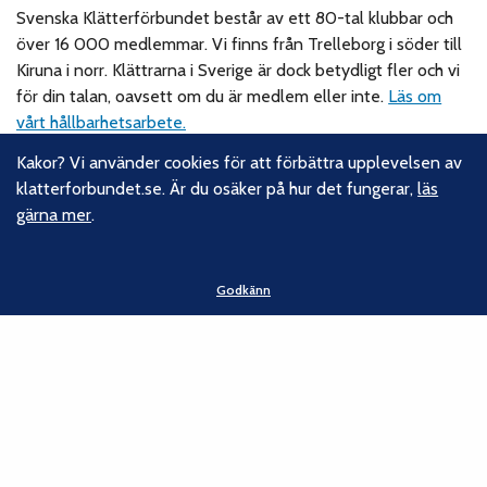
Svenska Klätterförbundet består av ett 80-tal klubbar och
över 16 000 medlemmar. Vi finns från Trelleborg i söder till
Kiruna i norr. Klättrarna i Sverige är dock betydligt fler och vi
för din talan, oavsett om du är medlem eller inte.
Läs om
vårt hållbarhetsarbete.
Kakor? Vi använder cookies för att förbättra upplevelsen av
Följ oss
klatterforbundet.se. Är du osäker på hur det fungerar,
läs
gärna mer
.
Facebook
Instagram
Linkedin
Godkänn
Nyhetsbrev
Kontakt
Svenska Klätterförbundet
Gotlandsgatan 46
116 65 Stockholm