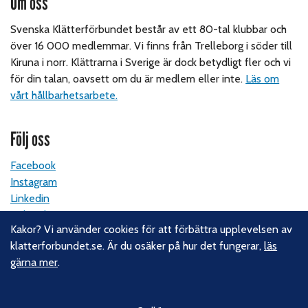
Om oss
Svenska Klätterförbundet består av ett 80-tal klubbar och
över 16 000 medlemmar. Vi finns från Trelleborg i söder till
Kiruna i norr. Klättrarna i Sverige är dock betydligt fler och vi
för din talan, oavsett om du är medlem eller inte.
Läs om
vårt hållbarhetsarbete.
Följ oss
Facebook
Instagram
Linkedin
Nyhetsbrev
Kakor? Vi använder cookies för att förbättra upplevelsen av
klatterforbundet.se. Är du osäker på hur det fungerar,
läs
Kontakt
gärna mer
.
Svenska Klätterförbundet
Gotlandsgatan 46