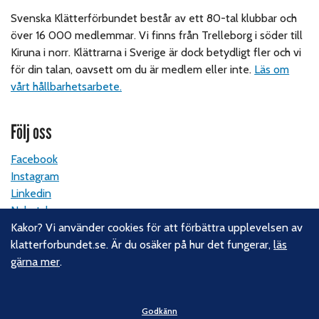
Svenska Klätterförbundet består av ett 80-tal klubbar och
över 16 000 medlemmar. Vi finns från Trelleborg i söder till
Kiruna i norr. Klättrarna i Sverige är dock betydligt fler och vi
för din talan, oavsett om du är medlem eller inte.
Läs om
vårt hållbarhetsarbete.
Följ oss
Facebook
Instagram
Linkedin
Nyhetsbrev
Kakor? Vi använder cookies för att förbättra upplevelsen av
klatterforbundet.se. Är du osäker på hur det fungerar,
läs
Kontakt
gärna mer
.
Svenska Klätterförbundet
Gotlandsgatan 46
Godkänn
116 65 Stockholm