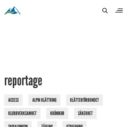
reportage
ACCESS
ALPIN KLÄTTRING
KLÄTTERFÖRBUNDET
KLUBBVERKSAMHET
KRÖNIKOR
SÄKERHET
SKIDALPINISM
TÄVLING
UTBILDNING